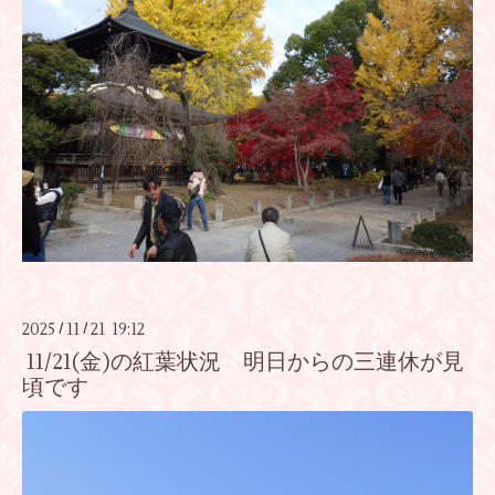
2025
11
21 19:12
/
/
11/21(金)の紅葉状況 明日からの三連休が見
頃です