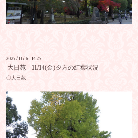
2025
11
16 14:25
/
/
大日苑 11/14(金)夕方の紅葉状況
〇大日苑