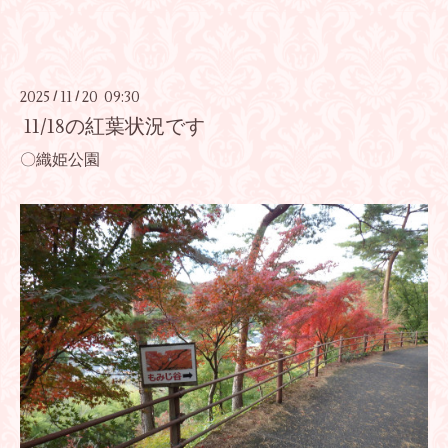
2025
11
20 09:30
/
/
11/18の紅葉状況です
〇織姫公園