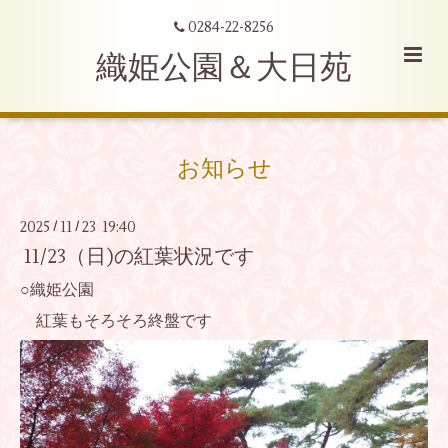
0284-22-8256
織姫公園＆大日苑
お知らせ
2025
11
23 19:40
/
/
11/23（日)の紅葉状況です
○織姫公園
紅葉もそろそろ終盤です