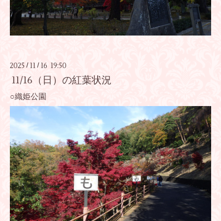
2025
11
16 19:50
/
/
11/16（日）の紅葉状況
○織姫公園