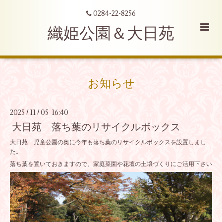
0284-22-8256
織姫公園＆大日苑
お知らせ
2025
11
05 16:40
/
/
大日苑 落ち葉のリサイクルボックス
大日苑 児童公園の奥に今年も落ち葉のリサイクルボックスを設置しまし
た。
落ち葉を置いておきますので、家庭菜園や花壇の土壌づくりにご活用下さい